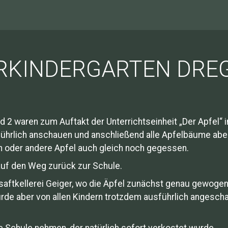
URKINDERGARTEN DRE
d 2 waren zum Auftakt der Unterrichtseinheit „Der Apfel“
führlich anschauen und anschließend alle Apfelbäume aber
in oder andere Apfel auch gleich noch gegessen.
auf den Weg zurück zur Schule.
saftkellerei Geiger, wo die Äpfel zunächst genau gewogen 
urde aber von allen Kindern trotzdem ausführlich angesch
ie Schule nehmen, der natürlich sofort verkostet wurde.