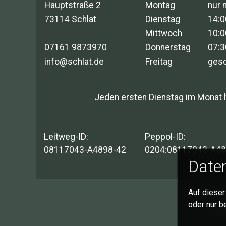
Hauptstraße 2
Montag
nur 
73114 Schlat
Dienstag
14:0
Mittwoch
10:0
07161 9873970
Donnerstag
07:3
info@schlat.de
Freitag
ges
Jeden ersten Dienstag im Monat 
Leitweg-ID:
Peppol-ID:
08117043-A4898-42
0204:08117043-A48
Daten
Auf dieser
I
oder nur b