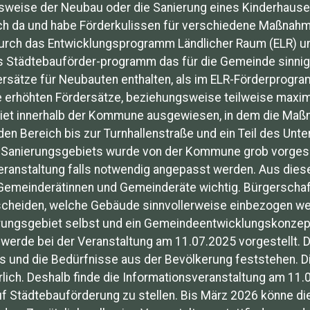
weise der Neubau oder die Sanierung eines Kinderhauses
ch da und habe Förderkulissen für verschiedene Maßnahme
urch das Entwicklungsprogramm Ländlicher Raum (ELR) 
as Städtebauförder-programm das für die Gemeinde sinnige
sätze für Neubauten enthalten, als im ELR-Förderprogr
 erhöhten Fördersätze, beziehungsweise teilweise maxim
iet innerhalb der Kommune ausgewiesen, in dem die Maß
den Bereich bis zur Turnhallenstraße und ein Teil des Unt
 Sanierungsgebiets wurde von der Kommune grob vorgesc
sveranstaltung falls notwendig angepasst werden. Aus die
Gemeinderätinnen und Gemeinderäte wichtig. Bürgerschaf
scheiden, welche Gebäude sinnvollerweise einbezogen we
erungsgebiet selbst und ein Gemeindeentwicklungskonzep
d werde bei der Veranstaltung am 11.07.2025 vorgestellt.
ts und die Bedürfnisse aus der Bevölkerung feststehen. D
lich. Deshalb finde die Informationsveranstaltung am 11.0
uf Städtebauförderung zu stellen. Bis März 2026 könne d