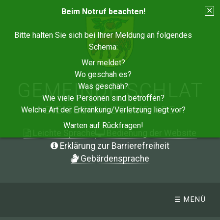
✕
Beim Notruf beachten!
Bitte halten Sie sich bei Ihrer Meldung an folgendes
Schema:
Wer meldet?
Wo geschah es?
GEMEINDE SCHLAT
Was geschah?
Wie viele Personen sind betroffen?
- DIE OBSTBAUGEMEINDE -
Welche Art der Erkrankung/Verletzung liegt vor?
Warten auf Rückfragen!
Leichte Sprache
Bedienung der Website
Erklärung zur Barrierefreiheit
G
ebärdensprache
☰ MENÜ