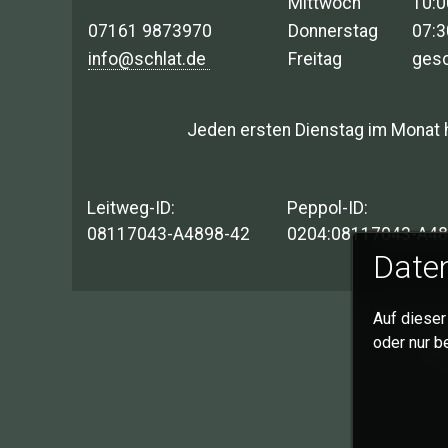
Mittwoch
10:0
07161 9873970
Donnerstag
07:3
info@schlat.de
Freitag
ges
Jeden ersten Dienstag im Monat 
Leitweg-ID:
Peppol-ID:
08117043-A4898-42
0204:08117043-A48
Daten
Auf dieser
I
oder nur b