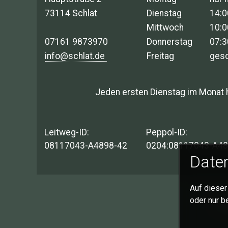
73114 Schlat
Dienstag
14:0
Mittwoch
10:0
07161 9873970
Donnerstag
07:3
info@schlat.de
Freitag
ges
Jeden ersten Dienstag im Monat 
Leitweg-ID:
Peppol-ID:
08117043-A4898-42
0204:08117043-A48
Daten
Auf dieser
I
oder nur b